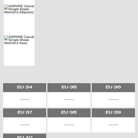
EU
34
EU
35
EU
36
EU
37
EU
38
EU
39