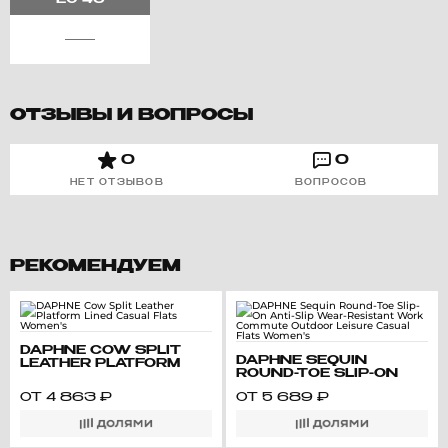
EU
40
ОТЗЫВЫ И ВОПРОСЫ
0
0
НЕТ ОТЗЫВОВ
ВОПРОСОВ
РЕКОМЕНДУЕМ
DAPHNE COW SPLIT
DAPHNE SEQUIN
LEATHER PLATFORM
ROUND-TOE SLIP-ON
LINED CASUAL FLATS
ANTI-SLIP WEAR-
WOMEN'S
ОТ
4 863
₽
ОТ
5 689
₽
RESISTANT WORK
COMMUTE OUTDOOR
LEISURE CASUAL FLATS
WOMEN'S